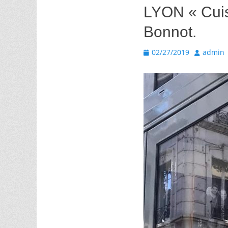
LYON « Cuis
Bonnot.
Posted
Author
02/27/2019
admin
on