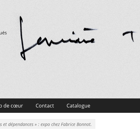
qués
p de cœur
Contact
Catalogue
s et dépendances » : expo chez Fabrice Bonnot.