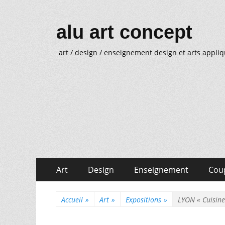
alu art concept
art / design / enseignement design et arts appli
Aller
Menu
Art
Design
Enseignement
Cou
au
principal
Aller
Menu
contenu
au
Accueil
»
Art
»
Expositions
»
LYON « Cuisine
secondaire
contenu