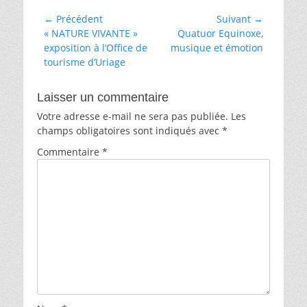
Navigation
← Précédent
Suivant →
Article
Article
« NATURE VIVANTE »
Quatuor Equinoxe,
de
précédent :
suivant :
exposition à l’Office de
musique et émotion
l’article
tourisme d’Uriage
Laisser un commentaire
Votre adresse e-mail ne sera pas publiée.
Les
champs obligatoires sont indiqués avec
*
Commentaire
*