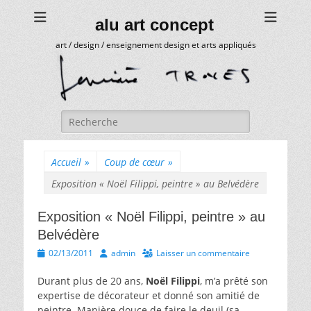
alu art concept
art / design / enseignement design et arts appliqués
Rechercher :
Accueil
»
Coup de cœur
»
Exposition « Noël Filippi, peintre » au Belvédère
Exposition « Noël Filippi, peintre » au
Belvédère
Posted
Author
02/13/2011
admin
Laisser un commentaire
on
Durant plus de 20 ans,
Noël Filippi
, m’a prêté son
expertise de décorateur et donné son amitié de
peintre. Manière douce de faire le deuil (sa