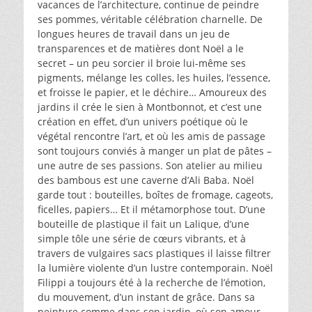
vacances de l’architecture, continue de peindre
ses pommes, véritable célébration charnelle. De
longues heures de travail dans un jeu de
transparences et de matières dont Noël a le
secret – un peu sorcier il broie lui-même ses
pigments, mélange les colles, les huiles, l’essence,
et froisse le papier, et le déchire… Amoureux des
jardins il crée le sien à Montbonnot, et c’est une
création en effet, d’un univers poétique où le
végétal rencontre l’art, et où les amis de passage
sont toujours conviés à manger un plat de pâtes –
une autre de ses passions. Son atelier au milieu
des bambous est une caverne d’Ali Baba. Noël
garde tout : bouteilles, boîtes de fromage, cageots,
ficelles, papiers… Et il métamorphose tout. D’une
bouteille de plastique il fait un Lalique, d’une
simple tôle une série de cœurs vibrants, et à
travers de vulgaires sacs plastiques il laisse filtrer
la lumière violente d’un lustre contemporain. Noël
Filippi a toujours été à la recherche de l’émotion,
du mouvement, d’un instant de grâce. Dans sa
peinture comme dans son jardin, où son amour