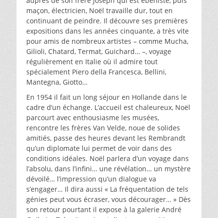
auprès de son frère Joseph qui est ébéniste, puis
maçon, électricien, Noël travaille dur, tout en
continuant de peindre. Il découvre ses premières
expositions dans les années cinquante, a très vite
pour amis de nombreux artistes – comme Mucha,
Gilioli, Chatard, Termat, Guichard… –, voyage
régulièrement en Italie où il admire tout
spécialement Piero della Francesca, Bellini,
Mantegna, Giotto…
En 1954 il fait un long séjour en Hollande dans le
cadre d’un échange. L’accueil est chaleureux, Noël
parcourt avec enthousiasme les musées,
rencontre les frères Van Velde, noue de solides
amitiés, passe des heures devant les Rembrandt
qu’un diplomate lui permet de voir dans des
conditions idéales. Noël parlera d’un voyage dans
l’absolu, dans l’infini… une révélation… un mystère
dévoilé… l’impression qu’un dialogue va
s’engager… Il dira aussi « La fréquentation de tels
génies peut vous écraser, vous décourager… » Dès
son retour pourtant il expose à la galerie André