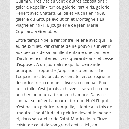
Guilmin. Très vite suivent d’autres expositions :
galerie Repellin-Perriot, galerie Parti-Pris, galerie
Hebert avec Chatard, Gilioli et Mucha en 1968,
galerie du Groupe évolution et Montagne à La
Plagne en 1971, Bijougalerie de Jean-Marie
Cupillard à Grenoble.
Entre-temps Noël a rencontré Hélène avec qui il a
eu deux filles. Par crainte de ne pouvoir subvenir
aux besoins de sa famille il entame une carrière
d’architecte d’intérieur vers quarante ans, et cesse
d’exposer. A un journaliste qui lui demande
pourquoi, il répond « J’apprends à peindre ! »
Toujours insatisfait, dans son atelier, où règne un
désordre très ordonné, il livre son combat. Pour
lui, la toile n’est jamais achevée, il se voit comme
un chercheur, un artisan en chambre. Dans ce
combat se mêlent amour et terreur. Noël Filippi
n’est pas un peintre tranquille, il tente à la fois de
traduire l’inquiétude du peintre devant le monde
et, dans son atelier de Saint-Martin-de-la-Cluze
voisin de celui de son grand ami Gilioli, en