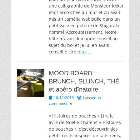
une calligraphie de Monsieur Kokeï
était accrochée au mur et on avait
mis un camélia wabisuke dans un
petit vase en poterie de Shigaraki
nommé Accroupissement. Notre
hôte m’avait demandé conseil au
sujet du bol et je lui en avais
conseillé
Lire plus …
MOOD BOARD :
BRUNCH, SLUNCH, THÉ
et apéro dînatoire
Posted
10/12/2016
Laisser un
on
commentaire
« Histoires de bouches » Lire le
livre de Noëlle Châtelet « Histoires
de bouches », c’est découvrir des
petits récits inspirés de faits réels,