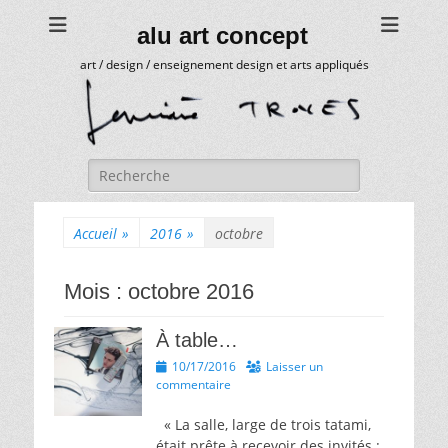
alu art concept
art / design / enseignement design et arts appliqués
Rechercher :
Accueil
»
2016
»
octobre
Mois :
octobre 2016
À table…
Posted
10/17/2016
Laisser un
on
commentaire
« La salle, large de trois tatami,
était prête à recevoir des invités :