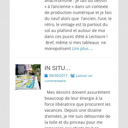
anachronisme : je fais du dessin
« à l’ancienne » dans un contexte
de production numérique et je fais
du neuf alors que l’ancien, l’usé, le
rétro, le vintage est là partout du
sol au plafond et autour de moi
dans ces puces d’été à Lectoure !
Bref, même si mes tableaux ne
monopolisent
Lire plus …
IN SITU…
Posted
08/30/2017
Laisser un
on
commentaire
Mes dessins doivent assurément
beaucoup de leur énergie à la
force libératrice que procurent les
vacances. Depuis une dizaine
d’années, je me suis détournée de
la toile et du pinceau pour me