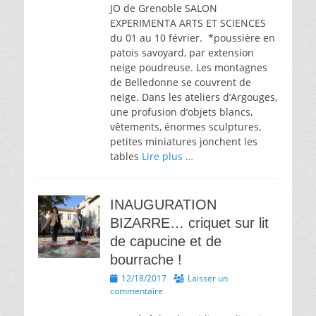
JO de Grenoble SALON
EXPERIMENTA ARTS ET SCIENCES
du 01 au 10 février. *poussière en
patois savoyard, par extension
neige poudreuse. Les montagnes
de Belledonne se couvrent de
neige. Dans les ateliers d’Argouges,
une profusion d’objets blancs,
vêtements, énormes sculptures,
petites miniatures jonchent les
tables
Lire plus …
INAUGURATION
BIZARRE… criquet sur lit
de capucine et de
bourrache !
Posted
12/18/2017
Laisser un
on
commentaire