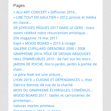
des
Pages
articles
« ALU ART CONCEPT » Diffusion 2016…
« LIBÉ TOUT EN GAULTIER » 2012, presse et média
en classe…
DE JOYEUSES PÂQUES 2017 DANS LE GERS : nous
avons célébré notre résurrection artistique…
Elle magazine 19 mai 2017
Expo « MOOD BOARD » 2015 à Uriage
GALERIE CUPILLARD GRENOBLE 2000 / 2008
GRAPHISME 2014, PÔLE DE DESIGN ARGOUGES
HALL D’IMMEUBLES 2010 : de l’art sur les murs…
JARDIN DE POCHE, micro-jardin, jardin à portée de
main…
Le père Noël est une ordure…
LYON 2019, « CUISINE ET DÉPENDANCES », chez
Fabrice Bonnot, 68 rue de la charité.
MOIS DU GRAPHISME ÉCHIROLLES, COMÉNIUS…
MOOD BOARD 2017 : tables et carrosseries de
printemps…
natures mortes animaux
Panoramique 2014 : la Corse…