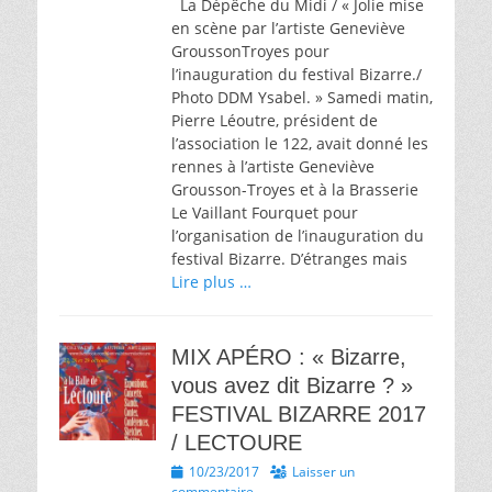
La Dépêche du Midi / « Jolie mise
en scène par l’artiste Geneviève
Grousson­Troyes pour
l’inauguration du festival Bizarre./
Photo DDM Ysabel. » Samedi matin,
Pierre Léoutre, président de
l’association le 122, avait donné les
rennes à l’artiste Geneviève
Grousson­-Troyes et à la Brasserie
Le Vaillant Fourquet pour
l’organisation de l’inauguration du
festival Bizarre. D’étranges mais
Lire plus …
MIX APÉRO : « Bizarre,
vous avez dit Bizarre ? »
FESTIVAL BIZARRE 2017
/ LECTOURE
Posted
10/23/2017
Laisser un
on
commentaire