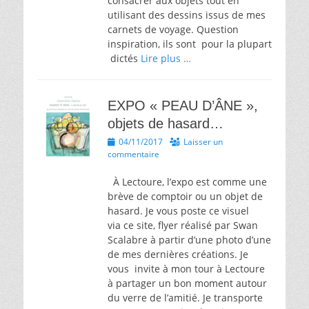
consacrer aux objets tout en
utilisant des dessins issus de mes
carnets de voyage. Question
inspiration, ils sont pour la plupart
dictés
Lire plus …
EXPO « PEAU D’ÂNE »,
objets de hasard…
Posted
04/11/2017
Laisser un
on
commentaire
À Lectoure, l’expo est comme une
brève de comptoir ou un objet de
hasard. Je vous poste ce visuel
via ce site, flyer réalisé par Swan
Scalabre à partir d’une photo d’une
de mes dernières créations. Je
vous invite à mon tour à Lectoure
à partager un bon moment autour
du verre de l’amitié. Je transporte