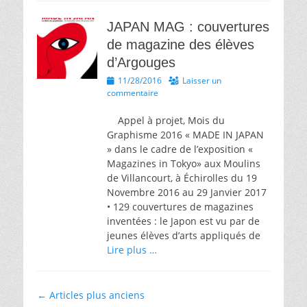
JAPAN MAG : couvertures
de magazine des élèves
d’Argouges
Posted
11/28/2016
Laisser un
on
commentaire
Appel à projet, Mois du
Graphisme 2016 « MADE IN JAPAN
» dans le cadre de l’exposition «
Magazines in Tokyo» aux Moulins
de Villancourt, à Échirolles du 19
Novembre 2016 au 29 Janvier 2017
• 129 couvertures de magazines
inventées : le Japon est vu par de
jeunes élèves d’arts appliqués de
Lire plus …
Navigation
←
Articles plus anciens