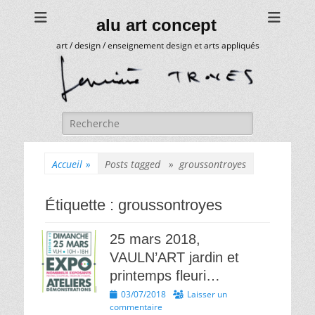
alu art concept
art / design / enseignement design et arts appliqués
Rechercher :
Accueil
»
Posts tagged »
groussontroyes
Étiquette :
groussontroyes
25 mars 2018,
VAULN’ART jardin et
printemps fleuri…
Posted
03/07/2018
Laisser un
on
commentaire