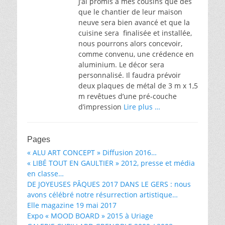
J’ai promis à mes cousins que dès
que le chantier de leur maison
neuve sera bien avancé et que la
cuisine sera finalisée et installée,
nous pourrons alors concevoir,
comme convenu, une crédence en
aluminium. Le décor sera
personnalisé. Il faudra prévoir
deux plaques de métal de 3 m x 1,5
m revêtues d’une pré-couche
d’impression
Lire plus …
Pages
« ALU ART CONCEPT » Diffusion 2016…
« LIBÉ TOUT EN GAULTIER » 2012, presse et média
en classe…
DE JOYEUSES PÂQUES 2017 DANS LE GERS : nous
avons célébré notre résurrection artistique…
Elle magazine 19 mai 2017
Expo « MOOD BOARD » 2015 à Uriage