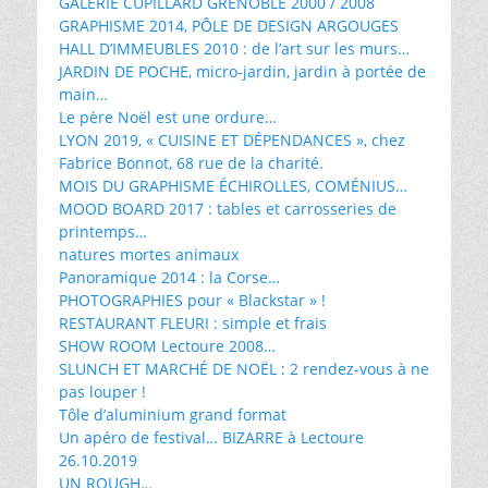
GALERIE CUPILLARD GRENOBLE 2000 / 2008
GRAPHISME 2014, PÔLE DE DESIGN ARGOUGES
HALL D’IMMEUBLES 2010 : de l’art sur les murs…
JARDIN DE POCHE, micro-jardin, jardin à portée de
main…
Le père Noël est une ordure…
LYON 2019, « CUISINE ET DÉPENDANCES », chez
Fabrice Bonnot, 68 rue de la charité.
MOIS DU GRAPHISME ÉCHIROLLES, COMÉNIUS…
MOOD BOARD 2017 : tables et carrosseries de
printemps…
natures mortes animaux
Panoramique 2014 : la Corse…
PHOTOGRAPHIES pour « Blackstar » !
RESTAURANT FLEURI : simple et frais
SHOW ROOM Lectoure 2008…
SLUNCH ET MARCHÉ DE NOËL : 2 rendez-vous à ne
pas louper !
Tôle d’aluminium grand format
Un apéro de festival… BIZARRE à Lectoure
26.10.2019
UN ROUGH…