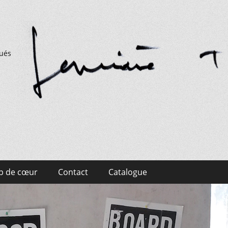
qués
p de cœur
Contact
Catalogue