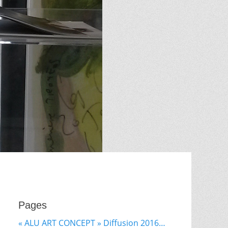
Pages
« ALU ART CONCEPT » Diffusion 2016…