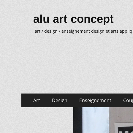
alu art concept
art / design / enseignement design et arts appli
Aller
Menu
Art
Design
Enseignement
Cou
au
principal
Aller
Menu
contenu
au
secondaire
contenu