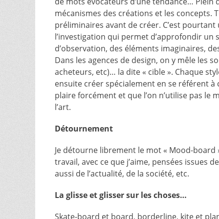
de mots évocateurs d’une tendance… Plein d’
mécanismes des créations et les concepts. T
préliminaires avant de créer. C’est pourtant 
l’investigation qui permet d’approfondir un
d’observation, des éléments imaginaires, des
Dans les agences de design, on y mêle les soci
acheteurs, etc)… la dite « cible ». Chaque st
ensuite créer spécialement en se référent à
plaire forcément et que l’on n’utilise pas l
l’art.
Détournement
Je détourne librement le mot « Mood-board 
travail, avec ce que j’aime, pensées issues 
aussi de l’actualité, de la société, etc.
La glisse et glisser sur les choses…
Skate-board et board, borderline, kite et pl