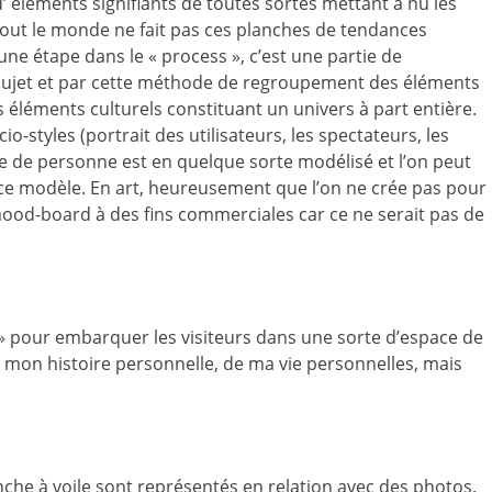
 éléments signifiants de toutes sortes mettant à nu les
out le monde ne fait pas ces planches de tendances
une étape dans le « process », c’est une partie de
 sujet et par cette méthode de regroupement des éléments
 éléments culturels constituant un univers à part entière.
o-styles (portrait des utilisateurs, les spectateurs, les
yle de personne est en quelque sorte modélisé et l’on peut
 ce modèle. En art, heureusement que l’on ne crée pas pour
e mood-board à des fins commerciales car ce ne serait pas de
» pour embarquer les visiteurs dans une sorte d’espace de
de mon histoire personnelle, de ma vie personnelles, mais
anche à voile sont représentés en relation avec des photos.