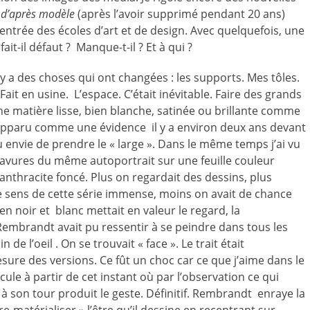
n d’après modèle
(après l’avoir supprimé pendant 20 ans)
ntrée des écoles d’art et de design. Avec quelquefois, une
it-il défaut ? Manque-t-il ? Et à qui ?
l y a des choses qui ont changées : les supports. Mes tôles.
Fait en usine. L’espace. C’était inévitable. Faire des grands
e matière lisse, bien blanche, satinée ou brillante comme
 apparu comme une évidence il y a environ deux ans devant
u envie de prendre le « large ». Dans le même temps j’ai vu
avures du même autoportrait sur une feuille couleur
nthracite foncé. Plus on regardait des dessins, plus
 le sens de cette série immense, moins on avait de chance
en noir et blanc mettait en valeur le regard, la
Rembrandt avait pu ressentir à se peindre dans tous les
 de l’oeil . On se trouvait « face ». Le trait était
sure des versions. Ce fût un choc car ce que j’aime dans le
ticule à partir de cet instant où par l’observation ce qui
 à son tour produit le geste. Définitif. Rembrandt enraye la