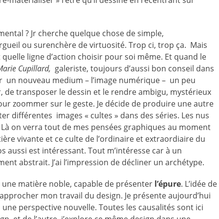
e-matérialiser » l’être qu’il dessine en recentrant sur
mental ? Jr cherche quelque chose de simple,
rgueil ou surenchère de virtuosité. Trop ci, trop ça. Mais
 quelle ligne d’action choisir pour soi même. Et quand le
Marie Cupillard,
galeriste, toujours d’aussi bon conseil dans
iliser un nouveau medium – l’image numérique – un peu
, de transposer le dessin et le rendre ambigu, mystérieux
our zoommer sur le geste. Je décide de produire une autre
er différentes images « cultes » dans des séries. Les nus
d. Là on verra tout de mes pensées graphiques au moment
ière vivante et ce culte de l’ordinaire et extraordiaire du
s aussi est intéressant. Tout m’intéresse car à un
ent abstrait. J’ai l’impression de décliner un archétype.
it une matière noble, capable de présenter
l’épure
. L’idée de
e rapprocher mon travail du design. Je présente aujourd’hui
une perspective nouvelle. Toutes les causalités sont ici