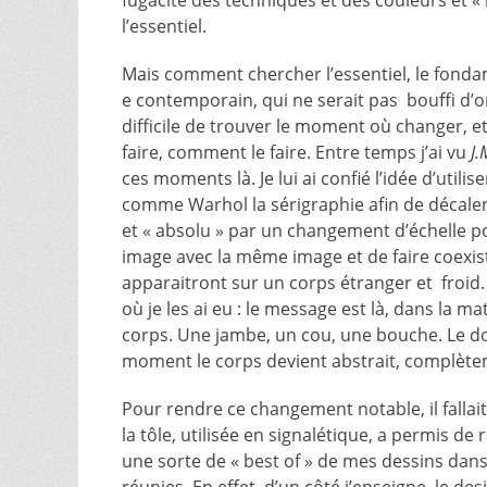
fugacité des techniques et des couleurs et « r
l’essentiel.
Mais comment chercher l’essentiel, le fonda
e contemporain, qui ne serait pas bouffi d’o
difficile de trouver le moment où changer, et
faire, comment le faire. Entre temps j’ai vu
J.
ces moments là. Je lui ai confié l’idée d’ut
comme Warhol la sérigraphie afin de décaler
et « absolu » par un changement d’échelle p
image avec la même image et de faire coexist
apparaitront sur un corps étranger et froi
où je les ai eu :
le message est là, dans la mat
corps
. Une jambe, un cou, une bouche. Le do
moment
le corps devient abstrait
, complètem
Pour rendre ce changement notable, il falla
la tôle, utilisée en signalétique, a permis d
une sorte de « best of » de mes dessins dans 