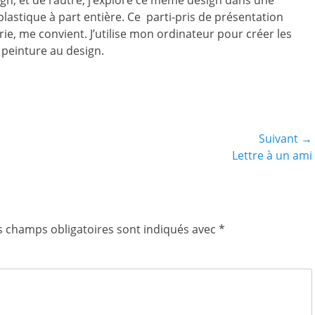
sign, et de l’autre, j’explore ce même design dans une
lastique à part entière.
Ce parti-pris de présentation
érie, me convient
. J’utilise mon ordinateur pour créer les
a peinture au design.
Suivant →
Article
Lettre à un ami
suivant :
s champs obligatoires sont indiqués avec
*