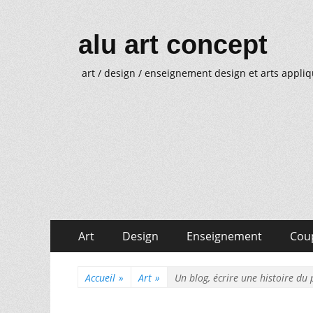
alu art concept
art / design / enseignement design et arts appli
Aller
Menu
Art
Design
Enseignement
Cou
au
principal
Aller
Menu
contenu
au
Accueil
»
Art
»
Un blog, écrire une histoire du 
secondaire
contenu