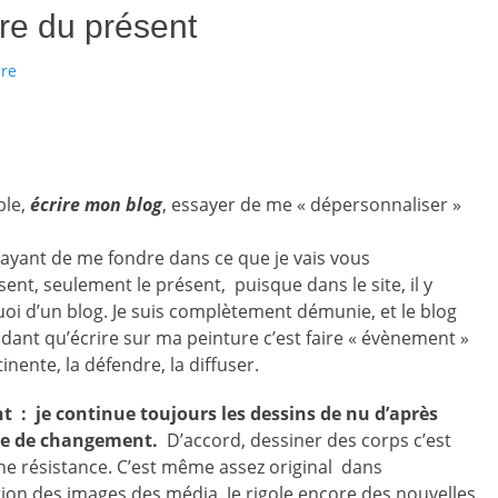
ire du présent
ire
ble,
écrire mon blog
, essayer de me « dépersonnaliser »
sayant de me fondre dans ce que je vais vous
ent, seulement le présent, puisque dans le site, il y
uoi d’un blog. Je suis complètement démunie, et le blog
ndant qu’écrire sur ma peinture c’est faire « évènement »
tinente, la défendre, la diffuser.
nt : je continue toujours les dessins de nu d’après
ie de changement.
D’accord, dessiner des corps c’est
une résistance. C’est même assez original dans
ation des images des média. Je rigole encore des nouvelles