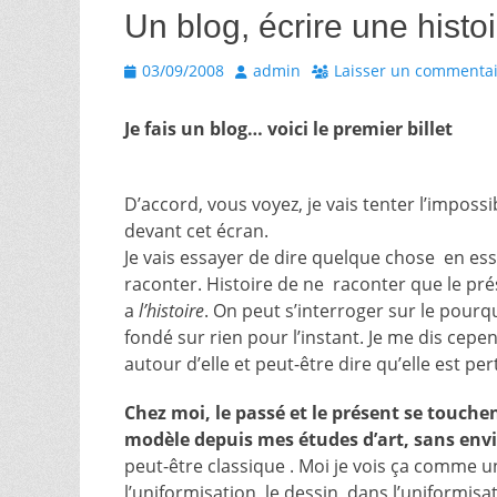
Un blog, écrire une histo
Posted
Author
03/09/2008
admin
Laisser un commenta
on
Je fais un blog… voici le premier billet
D’accord, vous voyez,
je vais tenter l’impossi
devant cet écran.
Je vais essayer de dire quelque chose en es
raconter. Histoire de ne raconter que le prés
a
l’histoire
. On peut s’interroger sur le pourq
fondé sur rien pour l’instant. Je me dis cepe
autour d’elle et peut-être dire qu’elle est per
Chez moi, le passé et le présent se touche
modèle depuis mes études d’art, sans env
peut-être classique . Moi je vois ça comme 
l’uniformisation, le dessin, dans l’uniformis