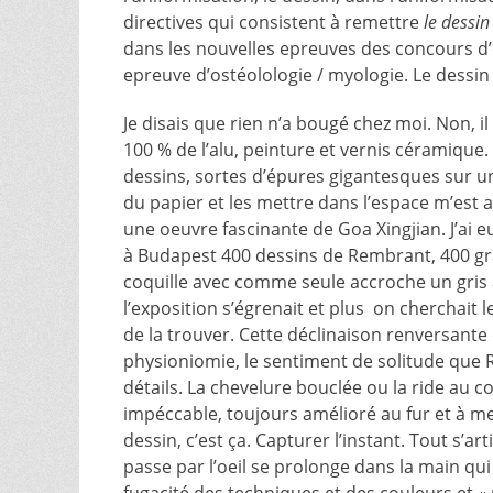
directives qui consistent à remettre
le dessi
dans les nouvelles epreuves des concours d’e
epreuve d’ostéolologie / myologie. Le dessin fa
Je disais que rien n’a bougé chez moi. Non, i
100 % de l’alu, peinture et vernis céramique. 
dessins, sortes d’épures gigantesques sur un
du papier et les mettre dans l’espace m’est
une oeuvre fascinante de Goa Xingjian. J’ai e
à Budapest 400 dessins de Rembrant, 400 gr
coquille avec comme seule accroche un gris a
l’exposition s’égrenait et plus on cherchait
de la trouver. Cette déclinaison renversante 
physioniomie, le sentiment de solitude que 
détails. La chevelure bouclée ou la ride au coin
impéccable, toujours amélioré au fur et à me
dessin, c’est ça. Capturer l’instant. Tout s’ar
passe par l’oeil se prolonge dans la main qui