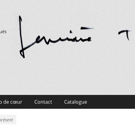
qués
p de cœur
Contact
Catalogue
présent