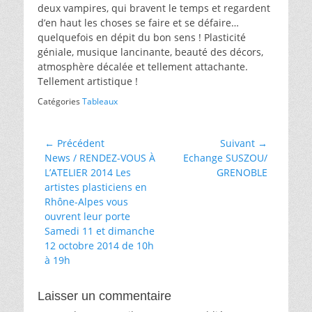
deux vampires, qui bravent le temps et regardent
d’en haut les choses se faire et se défaire…
quelquefois en dépit du bon sens ! Plasticité
géniale, musique lancinante, beauté des décors,
atmosphère décalée et tellement attachante.
Tellement artistique !
Catégories
Tableaux
Navigation
← Précédent
Suivant →
Article
Article
News / RENDEZ-VOUS À
Echange SUSZOU/
de
précédent :
suivant :
L’ATELIER 2014 Les
GRENOBLE
l’article
artistes plasticiens en
Rhône-Alpes vous
ouvrent leur porte
Samedi 11 et dimanche
12 octobre 2014 de 10h
à 19h
Laisser un commentaire