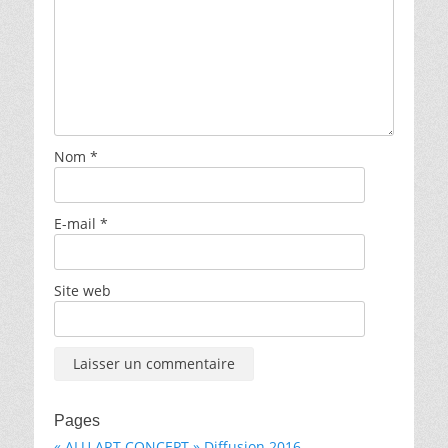
Nom
*
E-mail
*
Site web
Pages
« ALU ART CONCEPT » Diffusion 2016…