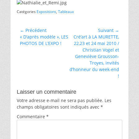
Catégories
Expositions
,
Tableaux
Navigation
← Précédent
Suivant →
Article
Article
« D’après modèle », LES
Cré’art à LA MURETTE,
de
précédent :
suivant :
PHOTOS DE L’EXPO !
22,23 et 24 mai 2010 /
l’article
Christian Vogel et
Geneviève Grousson-
Troyes, invités
d’honneur du week-end
!
Laisser un commentaire
Votre adresse e-mail ne sera pas publiée.
Les
champs obligatoires sont indiqués avec
*
Commentaire
*