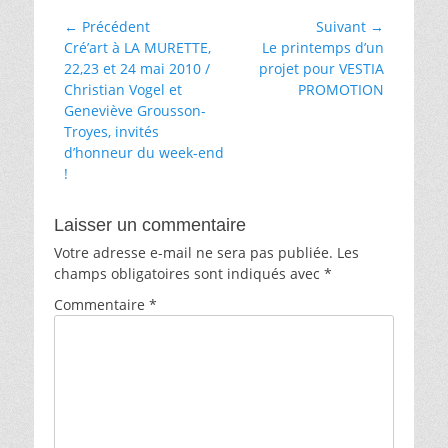
Navigation
← Précédent
Suivant →
Article
Article
Cré’art à LA MURETTE,
Le printemps d’un
de
précédent :
suivant :
22,23 et 24 mai 2010 /
projet pour VESTIA
l’article
Christian Vogel et
PROMOTION
Geneviève Grousson-
Troyes, invités
d’honneur du week-end
!
Laisser un commentaire
Votre adresse e-mail ne sera pas publiée.
Les
champs obligatoires sont indiqués avec
*
Commentaire
*