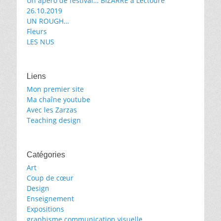
Un apéro de festival… BIZARRE à Lectoure
26.10.2019
UN ROUGH…
Fleurs
LES NUS
Liens
Mon premier site
Ma chaîne youtube
Avec les Zarzas
Teaching design
Catégories
Art
Coup de cœur
Design
Enseignement
Expositions
graphisme communication visuelle